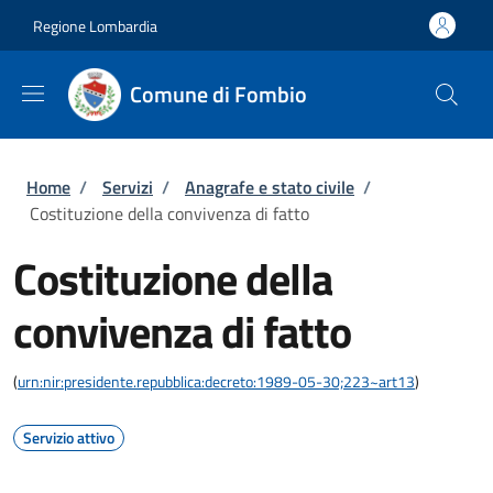
Salta al contenuto principale
Skip to footer content
Regione Lombardia
Comune di Fombio
Briciole di pane
Home
/
Servizi
/
Anagrafe e stato civile
/
Costituzione della convivenza di fatto
Costituzione della
convivenza di fatto
(
urn:nir:presidente.repubblica:decreto:1989-05-30;223~art13
)
Servizio attivo