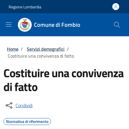
Salta al contenuto principale
Skip to footer content
Regione Lombardia
Comune di Fombio
Briciole di pane
Home
/
Servizi demografici
/
Costituire una convivenza di fatto
Costituire una convivenza
di fatto
Condividi
Normativa di riferimento