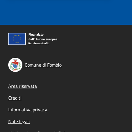
Comune di Fombio
Footer menu
Area riservata
Crediti
Informativa privacy
Note legali