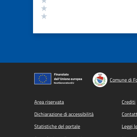
Valuta 2 stelle su 5
Valuta 1 stelle su 5
Comune di F
Footer menu
Area riservata
Crediti
Dichiarazione di accessibilità
Contatt
Statistiche del portale
Leggi l