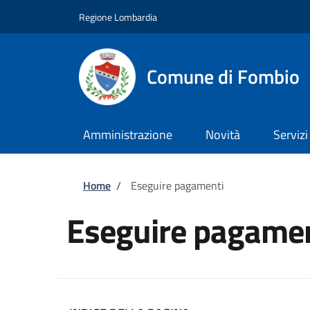
Salta al contenuto principale
Skip to footer content
Regione Lombardia
Comune di Fombio
Amministrazione
Novità
Servizi
Briciole di pane
Home
/
Eseguire pagamenti
Eseguire pagamen