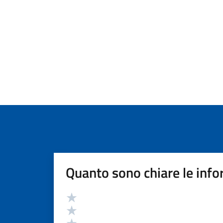
Quanto sono chiare le info
Valutazione
Valuta 5 stelle su 5
Valuta 4 stelle su 5
Valuta 3 stelle su 5