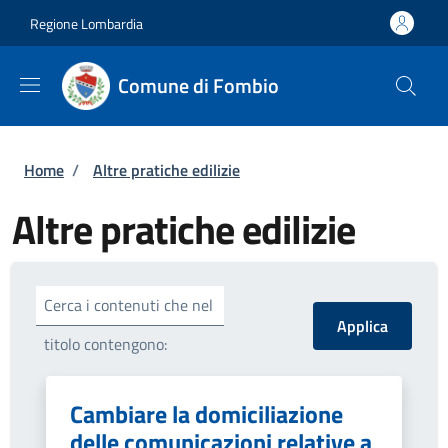
Salta al contenuto principale
Skip to footer content
Regione Lombardia
Comune di Fombio
Briciole di pane
Home
/
Altre pratiche edilizie
Altre pratiche edilizie
Cerca i contenuti che nel
titolo contengono:
Cambiare la domiciliazione
delle comunicazioni relative a