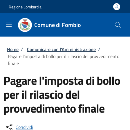
Salta al contenuto principale
Skip to footer content
Regione Lombardia
Comune di Fombio
Briciole di pane
Home
/
Comunicare con l'Amministrazione
/
Pagare l'imposta di bollo per il rilascio del provvedimento
finale
Pagare l'imposta di bollo
per il rilascio del
provvedimento finale
Condividi