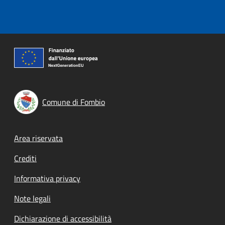
Comune di Fombio
Footer menu
Area riservata
Crediti
Informativa privacy
Note legali
Dichiarazione di accessibilità