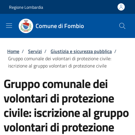
Salta al contenuto principale
Skip to footer content
Regione Lombardia
Comune di Fombio
Briciole di pane
Home
/
Servizi
/
Giustizia e sicurezza pubblica
/
Gruppo comunale dei volontari di protezione civile:
iscrizione al gruppo volontari di protezione civile
Gruppo comunale dei
volontari di protezione
civile: iscrizione al gruppo
volontari di protezione