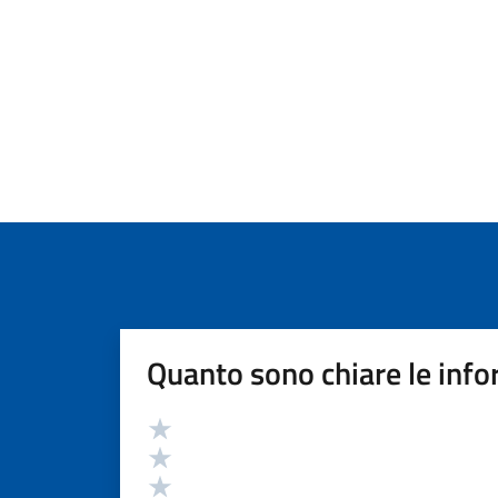
Quanto sono chiare le info
Valutazione
Valuta 5 stelle su 5
Valuta 4 stelle su 5
Valuta 3 stelle su 5