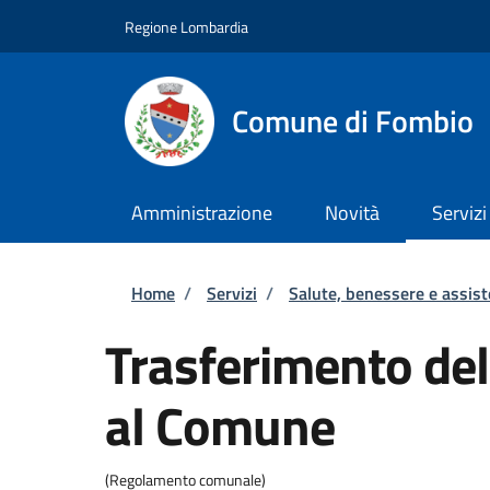
Salta al contenuto principale
Skip to footer content
Regione Lombardia
Comune di Fombio
Amministrazione
Novità
Servizi
Briciole di pane
Home
/
Servizi
/
Salute, benessere e assis
Trasferimento del
al Comune
(Regolamento comunale)