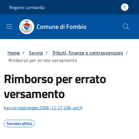
Salta al contenuto principale
Skip to footer content
Regione Lombardia
Comune di Fombio
Briciole di pane
Home
/
Servizi
/
Tributi, finanze e contravvenzioni
/
Rimborso per errato versamento
Rimborso per errato
versamento
(
urn:nir:stato:legge:2006-12-27;296~art1
)
Servizio attivo