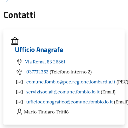
Contatti
Ufficio Anagrafe
Via Roma, 83 26861
037732362
(Telefono interno 2)
comune.fombio@pec.regione.lombardia.it
(PEC
servizisociali@comune.fombio.lo.it
(Email)
ufficiodemografico@comune.fombio.lo.it
(Email
Mario Tindaro
Trifilò