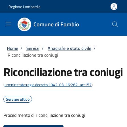
Salta al contenuto principale
Skip to footer content
Regione Lombardia
Comune di Fombio
Briciole di pane
Home
/
Servizi
/
Anagrafe e stato civile
/
Riconciliazione tra coniugi
Riconciliazione tra coniugi
(
urn:nir:stato:regio.decreto:1942-03-16;262~art157
)
Servizio attivo
Procedimento di riconciliazione tra coniugi