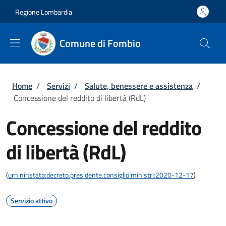
Salta al contenuto principale
Skip to footer content
Regione Lombardia
Comune di Fombio
Briciole di pane
Home
/
Servizi
/
Salute, benessere e assistenza
/
Concessione del reddito di libertà (RdL)
Concessione del reddito
di libertà (RdL)
(
urn:nir:stato:decreto.presidente.consiglio.ministri:2020-12-17
)
Servizio attivo