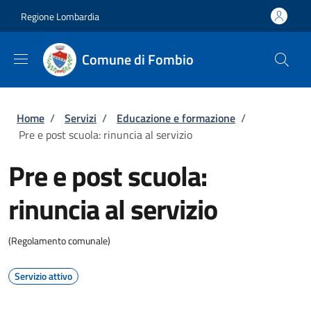
Salta al contenuto principale
Skip to footer content
Regione Lombardia
Comune di Fombio
Briciole di pane
Home
/
Servizi
/
Educazione e formazione
/
Pre e post scuola: rinuncia al servizio
Pre e post scuola:
rinuncia al servizio
(Regolamento comunale)
Servizio attivo