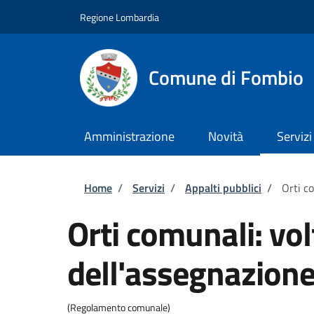
Salta al contenuto principale
Skip to footer content
Regione Lombardia
Comune di Fombio
Amministrazione
Novità
Servizi
Briciole di pane
Home
/
Servizi
/
Appalti pubblici
/
Orti c
Orti comunali: vo
dell'assegnazion
(Regolamento comunale)