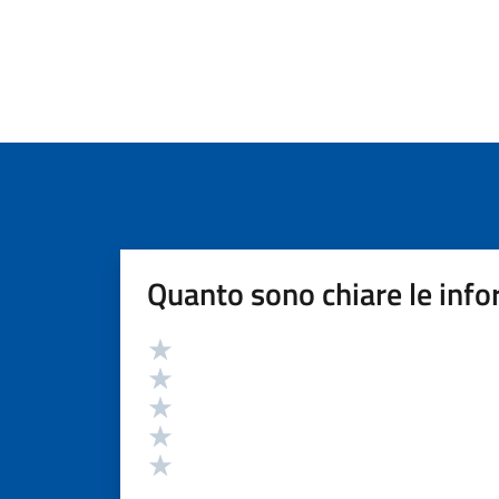
Quanto sono chiare le info
Valutazione
Valuta 5 stelle su 5
Valuta 4 stelle su 5
Valuta 3 stelle su 5
Valuta 2 stelle su 5
Valuta 1 stelle su 5