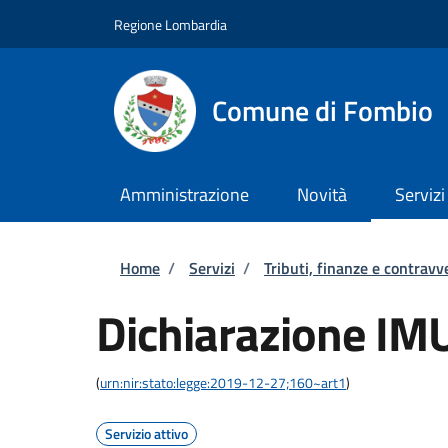
Salta al contenuto principale
Skip to footer content
Regione Lombardia
Comune di Fombio
Amministrazione
Novità
Servizi
Briciole di pane
Home
/
Servizi
/
Tributi, finanze e contravv
Dichiarazione IM
(
urn:nir:stato:legge:2019-12-27;160~art1
)
Servizio attivo