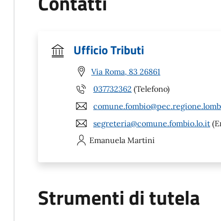
Contatti
Ufficio Tributi
Via Roma, 83 26861
037732362
(Telefono)
comune.fombio@pec.regione.lomba
segreteria@comune.fombio.lo.it
(E
Emanuela
Martini
Strumenti di tutela