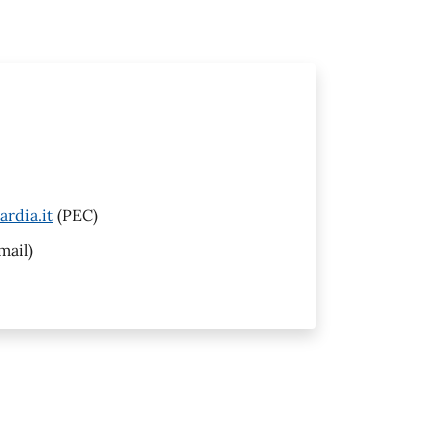
rdia.it
(PEC)
mail)