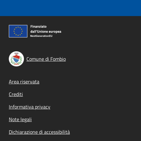
Comune di Fombio
Footer menu
Area riservata
Crediti
Informativa privacy
Note legali
Dichiarazione di accessibilità