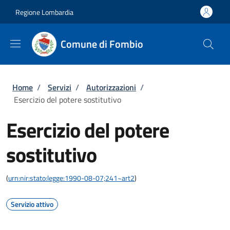
Salta al contenuto principale
Skip to footer content
Regione Lombardia
Comune di Fombio
Briciole di pane
Home
/
Servizi
/
Autorizzazioni
/
Esercizio del potere sostitutivo
Esercizio del potere
sostitutivo
(
urn:nir:stato:legge:1990-08-07;241~art2
)
Servizio attivo