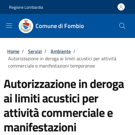
Salta al contenuto principale
Skip to footer content
Regione Lombardia
Comune di Fombio
Briciole di pane
Home
/
Servizi
/
Ambiente
/
Autorizzazione in deroga ai limiti acustici per attività
commerciale e manifestazioni temporanee
Autorizzazione in deroga
ai limiti acustici per
attività commerciale e
manifestazioni