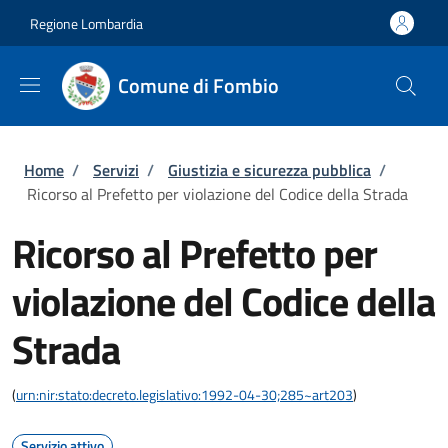
Salta al contenuto principale
Skip to footer content
Regione Lombardia
Comune di Fombio
Briciole di pane
Home
/
Servizi
/
Giustizia e sicurezza pubblica
/
Ricorso al Prefetto per violazione del Codice della Strada
Ricorso al Prefetto per
violazione del Codice della
Strada
(
urn:nir:stato:decreto.legislativo:1992-04-30;285~art203
)
Servizio attivo