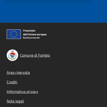
Comune di Fombio
Footer menu
Area riservata
Crediti
Informativa privacy
Note legali