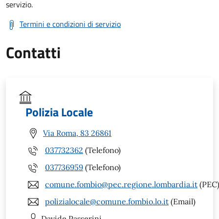
servizio.
Termini e condizioni di servizio
Contatti
Polizia Locale
Via Roma, 83 26861
037732362
(Telefono)
037736959
(Telefono)
comune.fombio@pec.regione.lombardia.it
(PEC
polizialocale@comune.fombio.lo.it
(Email)
Davide
Passerini