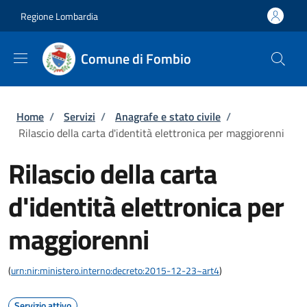
Salta al contenuto principale
Skip to footer content
Regione Lombardia
Comune di Fombio
Briciole di pane
Home
/
Servizi
/
Anagrafe e stato civile
/
Rilascio della carta d'identità elettronica per maggiorenni
Rilascio della carta
d'identità elettronica per
maggiorenni
(
urn:nir:ministero.interno:decreto:2015-12-23~art4
)
Servizio attivo