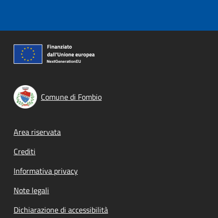
Comune di Fombio
Footer menu
Area riservata
Crediti
Informativa privacy
Note legali
Dichiarazione di accessibilità