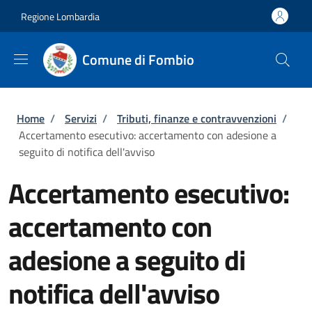
Salta al contenuto principale
Skip to footer content
Regione Lombardia
Comune di Fombio
Briciole di pane
Home
/
Servizi
/
Tributi, finanze e contravvenzioni
/
Accertamento esecutivo: accertamento con adesione a
seguito di notifica dell'avviso
Accertamento esecutivo:
accertamento con
adesione a seguito di
notifica dell'avviso