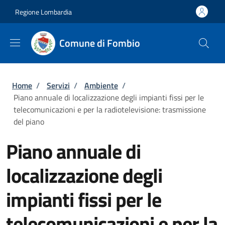
Salta al contenuto principale
Skip to footer content
Regione Lombardia
Comune di Fombio
Briciole di pane
Home
/
Servizi
/
Ambiente
/
Piano annuale di localizzazione degli impianti fissi per le
telecomunicazioni e per la radiotelevisione: trasmissione
del piano
Piano annuale di
localizzazione degli
impianti fissi per le
telecomunicazioni e per la