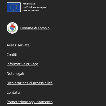
Comune di Fombio
Footer menu
Area riservata
Crediti
Informativa privacy
Note legali
Dichiarazione di accessibilità
Contatti
Prenotazione appuntamento