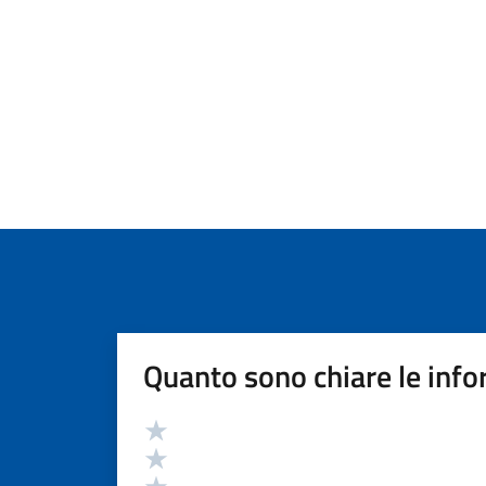
Quanto sono chiare le info
Valutazione
Valuta 5 stelle su 5
Valuta 4 stelle su 5
Valuta 3 stelle su 5