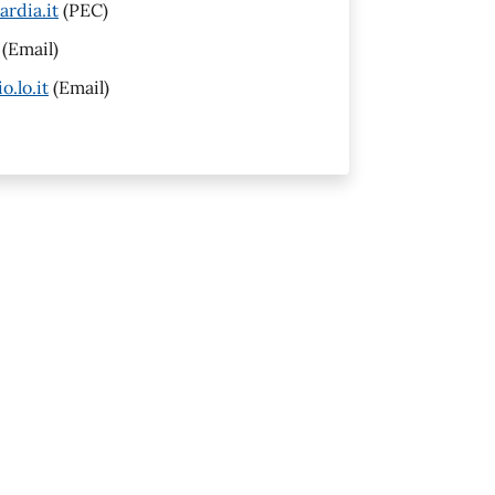
rdia.it
(PEC)
(Email)
.lo.it
(Email)