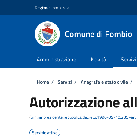
Salta al contenuto principale
Skip to footer content
Regione Lombardia
Comune di Fombio
Amministrazione
Novità
Servizi
Briciole di pane
Home
/
Servizi
/
Anagrafe e stato civile
/
Autorizzazione al
(
urn:nir:presidente.repubblica:decreto:1990-09-10;285~ar
Servizio attivo