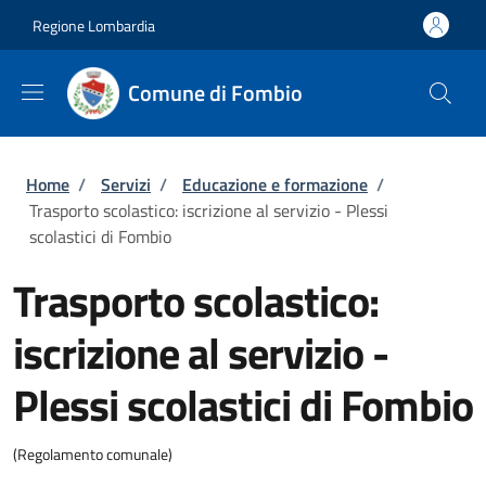
Salta al contenuto principale
Skip to footer content
Regione Lombardia
Comune di Fombio
Briciole di pane
Home
/
Servizi
/
Educazione e formazione
/
Trasporto scolastico: iscrizione al servizio - Plessi
scolastici di Fombio
Trasporto scolastico:
iscrizione al servizio -
Plessi scolastici di Fombio
(Regolamento comunale)