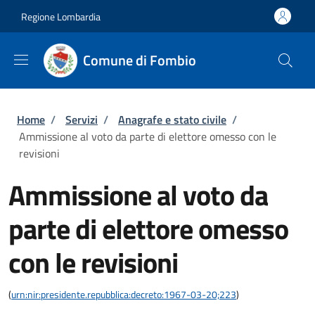
Salta al contenuto principale
Skip to footer content
Regione Lombardia
Comune di Fombio
Briciole di pane
Home
/
Servizi
/
Anagrafe e stato civile
/
Ammissione al voto da parte di elettore omesso con le
revisioni
Ammissione al voto da
parte di elettore omesso
con le revisioni
(
urn:nir:presidente.repubblica:decreto:1967-03-20;223
)