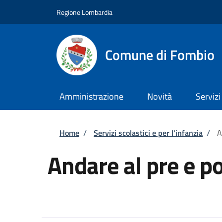
Salta al contenuto principale
Skip to footer content
Regione Lombardia
Comune di Fombio
Amministrazione
Novità
Servizi
Briciole di pane
Home
/
Servizi scolastici e per l'infanzia
/
A
Andare al pre e p