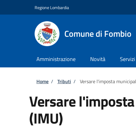
Salta al contenuto principale
Skip to footer content
Regione Lombardia
Comune di Fombio
Amministrazione
Novità
Servizi
Briciole di pane
Home
/
Tributi
/
Versare l'imposta municipal
Versare l'imposta
(IMU)